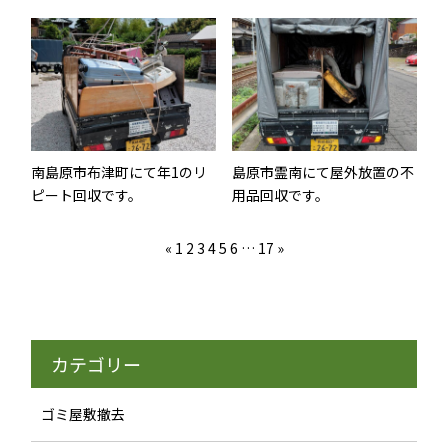
南島原市布津町にて年1のリ
島原市霊南にて屋外放置の不
ピート回収です。
用品回収です。
«
1
2
3
4
5
6
…
17
»
カテゴリー
ゴミ屋敷撤去