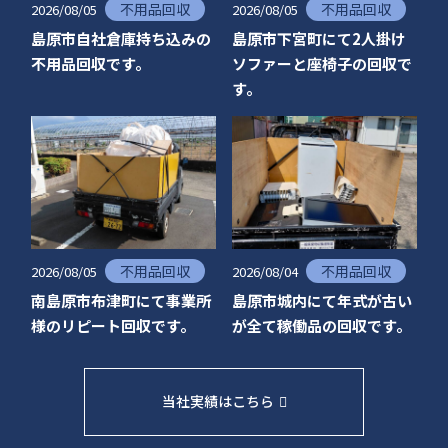
不用品回収
不用品回収
2026/08/05
2026/08/05
島原市自社倉庫持ち込みの
島原市下宮町にて2人掛け
不用品回収です。
ソファーと座椅子の回収で
す。
不用品回収
不用品回収
2026/08/05
2026/08/04
南島原市布津町にて事業所
島原市城内にて年式が古い
様のリピート回収です。
が全て稼働品の回収です。
当社実績はこちら